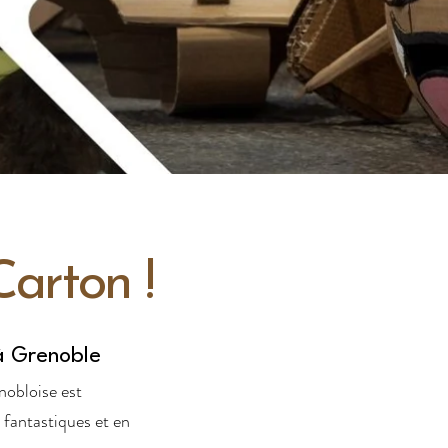
arton !
à Grenoble
nobloise est
 fantastiques et en