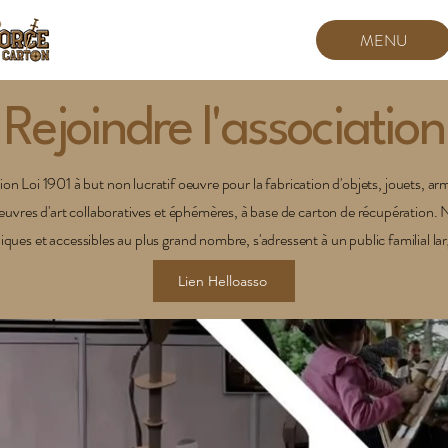
MENU
Rejoindre l'association
on Loi 1901 à but non lucratif oeuvre pour la fabrication d'objets, jouets, ar
oeuvres d'art collaboratives et éphémères, à base de carton de récupération.
iques et accessibles au plus grand nombre, s'adressent à un public familial lar
Lien Helloasso