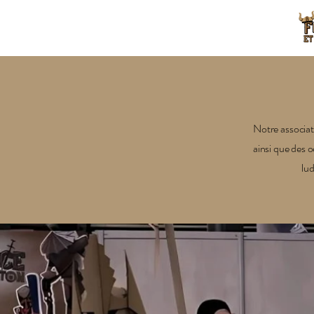
Notre associati
ainsi que des 
lud