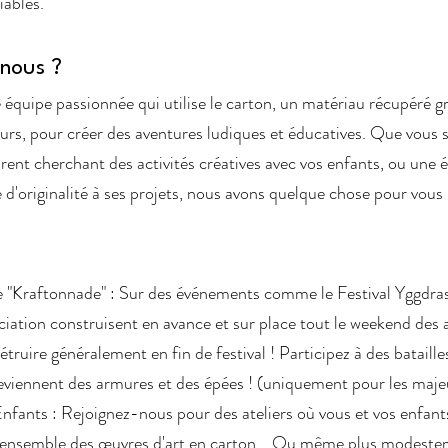
iables.
nous ?
quipe passionnée qui utilise le carton, un matériau récupéré g
 jours, pour créer des aventures ludiques et éducatives. Que vous
arent cherchant des activités créatives avec vos enfants, ou une 
 d'originalité à ses projets, nous avons quelque chose pour vous 
"Kraftonnade" : Sur des événements comme le Festival Yggdrasi
iation construisent en avance et sur place tout le weekend des
truire généralement en fin de festival ! Participez à des bataille
eviennent des armures et des épées ! (uniquement pour les maje
nfants : Rejoignez-nous pour des ateliers où vous et vos enfant
r ensemble des œuvres d'art en carton... Ou même plus modeste