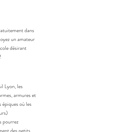
ratuitement dans
 soyez un amateur
école désirant
!
l Lyon, les
 armes, armures et
s épiques où les
urs)
s pourrez
ment des petits