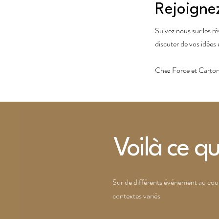
Rejoigne
Suivez nous sur les ré
discuter de vos idées 
Chez Force et Carton,
Voilà ce qu
Sur de différents événement au cour
contextes variés